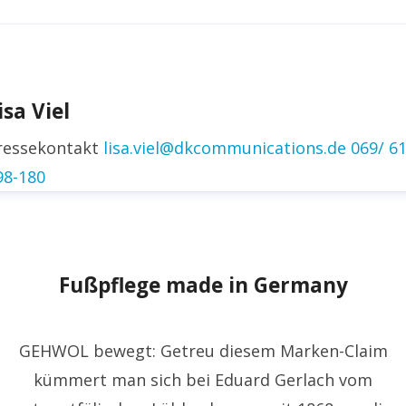
irk Fischer
ressekontakt
Head of Public Relations
isa Viel
irk.fischer@gehwol.de
+49 5741 330 248
ressekontakt
lisa.viel@dkcommunications.de
069/ 6
inkedin
98-180
Fußpflege made in Germany
GEHWOL bewegt: Getreu diesem Marken-Claim
kümmert man sich bei Eduard Gerlach vom