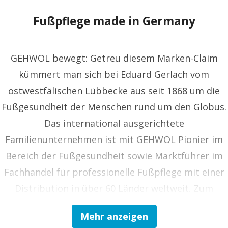
Fußpflege made in Germany
GEHWOL bewegt: Getreu diesem Marken-Claim
kümmert man sich bei Eduard Gerlach vom
ostwestfälischen Lübbecke aus seit 1868 um die
Fußgesundheit der Menschen rund um den Globus.
Das international ausgerichtete
Familienunternehmen ist mit GEHWOL Pionier im
Bereich der Fußgesundheit sowie Marktführer im
Fachhandel für professionelle Fußpflege mit einer
Distribution in über 60 Länder weltweit. Zum
Vollsortiment gehören Kosmetika,
Mehr anzeigen
Medizinprodukte und Arzneimittel zur Fußpflege