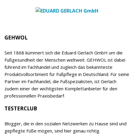
im kosmetischen und podologischen Fachhandel
sowie in Apotheken, aber auch Instrumente,
Hygienebedarf und Großtechnik zur Ausstattung
von Fußpflege- und Podologie-Praxen sowie
Kosmetikinstituten. Das breite Sortiment ist neben
EDUARD GERLACH GmbH
der Spezialisierung auf den Fuß, der hohen, auf
eigener Forschung und Entwicklung basierenden
Qualität und dem klaren Vorrang der Wirksamkeit
vor allen anderen Produkteigenschaften ein
relevanter Begeisterungstreiber sowohl für
Empfehler als auch Verbraucher. Das Unternehmen
wird inzwischen bereits in 7. Generation von Timor
Gerlach-von Waldthausen geführt.