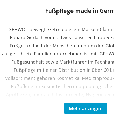
Fußpflege made in Ger
GEHWOL bewegt: Getreu diesem Marken-Claim 
Eduard Gerlach vom ostwestfälischen Lübbecke
Fußgesundheit der Menschen rund um den Globu
ausgerichtete Familienunternehmen ist mit GEHWO
Fußgesundheit sowie Marktführer im Fachhande
Fußpflege mit einer Distribution in über 60 
Vollsortiment gehören Kosmetika, Medizinproduk
Fußpflege im kosmetischen und podologischen
Apotheken, aber auch Instrumente, Hygienebeda
Ausstattung von Fußpflege- und Podologie-Praxen 
Mehr anzeigen
Das breite Sortiment ist neben der Spezialisierun