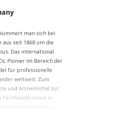
many
kümmert man sich bei
 aus seit 1868 um die
s. Das international
L Pionier im Bereich der
l für professionelle
Länder weltweit. Zum
te und Arzneimittel zur
 Fachhandel sowie in
rf und Großtechnik zur
sowie Kosmetikinstituten.
g auf den Fuß, der hohen,