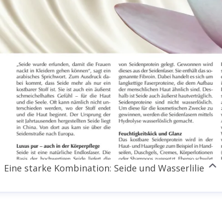
irk Fischer
ressekontakt
Head of Public Relations
dirk.fischer@
48
inkedin
Eine starke Kombination: Seide und Wasserlilie