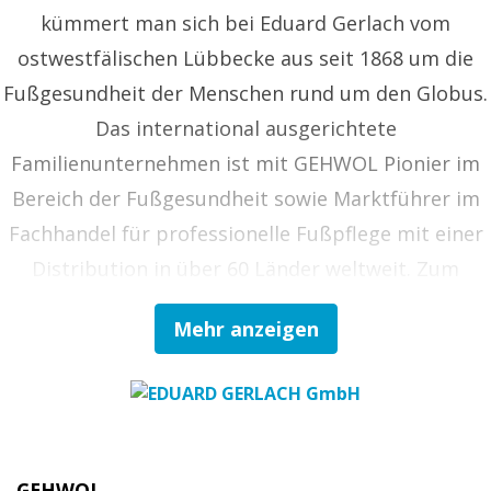
kümmert man sich bei Eduard Gerlach vom
ostwestfälischen Lübbecke aus seit 1868 um die
Fußgesundheit der Menschen rund um den Globus.
Das international ausgerichtete
Familienunternehmen ist mit GEHWOL Pionier im
Bereich der Fußgesundheit sowie Marktführer im
Fachhandel für professionelle Fußpflege mit einer
Distribution in über 60 Länder weltweit. Zum
Vollsortiment gehören Kosmetika,
Mehr anzeigen
Medizinprodukte und Arzneimittel zur Fußpflege
im kosmetischen und podologischen Fachhandel
sowie in Apotheken, aber auch Instrumente,
Hygienebedarf und Großtechnik zur Ausstattung
von Fußpflege- und Podologie-Praxen sowie