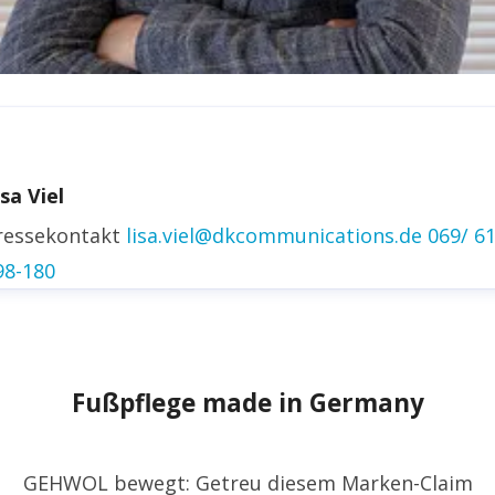
irk Fischer
ressekontakt
Head of Public Relations
isa Viel
irk.fischer@gehwol.de
+49 5741 330 248
ressekontakt
lisa.viel@dkcommunications.de
069/ 6
inkedin
98-180
Fußpflege made in Germany
GEHWOL bewegt: Getreu diesem Marken-Claim