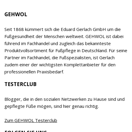
Hygienebedarf und Großtechnik zur Ausstattung
von Fußpflege- und Podologie-Praxen sowie
Kosmetikinstituten. Das breite Sortiment ist neben
EDUARD GERLACH GmbH
der Spezialisierung auf den Fuß, der hohen, auf
eigener Forschung und Entwicklung basierenden
Qualität und dem klaren Vorrang der Wirksamkeit
vor allen anderen Produkteigenschaften ein
relevanter Begeisterungstreiber sowohl für
Empfehler als auch Verbraucher. Das Unternehmen
wird inzwischen bereits in 7. Generation von Timor
Gerlach-von Waldthausen geführt.