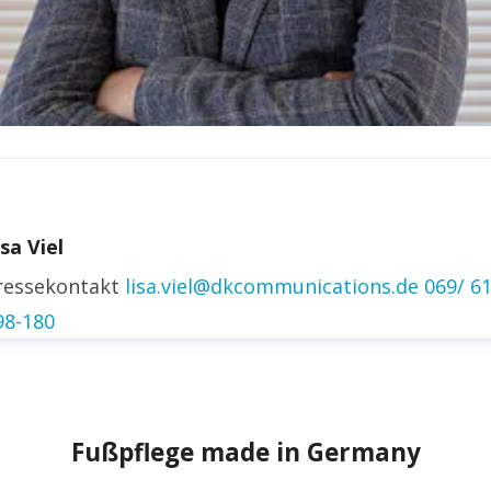
irk Fischer
ressekontakt
Head of Public Relations
isa Viel
irk.fischer@gehwol.de
+49 5741 330 248
ressekontakt
lisa.viel@dkcommunications.de
069/ 6
inkedin
98-180
Fußpflege made in Germany