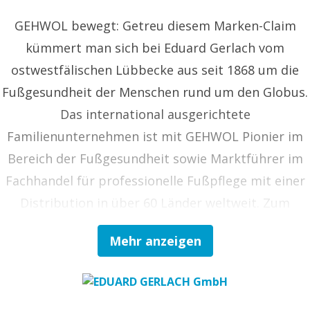
GEHWOL bewegt: Getreu diesem Marken-Claim
kümmert man sich bei Eduard Gerlach vom
ostwestfälischen Lübbecke aus seit 1868 um die
Fußgesundheit der Menschen rund um den Globus.
Das international ausgerichtete
Familienunternehmen ist mit GEHWOL Pionier im
Bereich der Fußgesundheit sowie Marktführer im
Fachhandel für professionelle Fußpflege mit einer
Distribution in über 60 Länder weltweit. Zum
Vollsortiment gehören Kosmetika,
Mehr anzeigen
Medizinprodukte und Arzneimittel zur Fußpflege
im kosmetischen und podologischen Fachhandel
sowie in Apotheken, aber auch Instrumente,