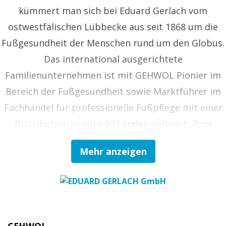
kümmert man sich bei Eduard Gerlach vom
ostwestfälischen Lübbecke aus seit 1868 um die
Fußgesundheit der Menschen rund um den Globus.
Das international ausgerichtete
Familienunternehmen ist mit GEHWOL Pionier im
Bereich der Fußgesundheit sowie Marktführer im
Fachhandel für professionelle Fußpflege mit einer
Distribution in über 60 Länder weltweit. Zum
Vollsortiment gehören Kosmetika,
Mehr anzeigen
Medizinprodukte und Arzneimittel zur Fußpflege
im kosmetischen und podologischen Fachhandel
sowie in Apotheken, aber auch Instrumente,
Hygienebedarf und Großtechnik zur Ausstattung
von Fußpflege- und Podologie-Praxen sowie