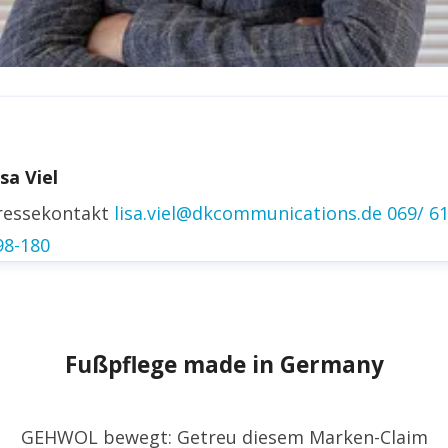
irk Fischer
ressekontakt
Head of Public Relations
isa Viel
irk.fischer@gehwol.de
+49 5741 330 248
ressekontakt
lisa.viel@dkcommunications.de
069/ 6
inkedin
98-180
Fußpflege made in Germany
GEHWOL bewegt: Getreu diesem Marken-Claim