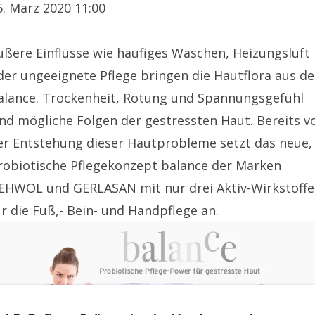
6. März 2020 11:00
ußere Einflüsse wie häufiges Waschen, Heizungsluft
der ungeeignete Pflege bringen die Hautflora aus de
alance. Trockenheit, Rötung und Spannungsgefühl
ind mögliche Folgen der gestressten Haut. Bereits v
er Entstehung dieser Hautprobleme setzt das neue,
robiotische Pflegekonzept balance der Marken
EHWOL und GERLASAN mit nur drei Aktiv-Wirkstoff
ür die Fuß,- Bein- und Handpflege an.