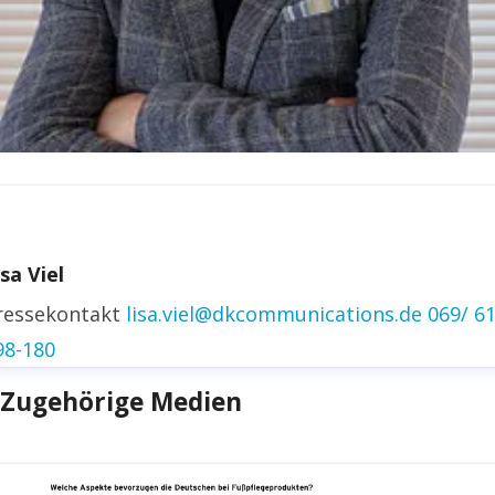
irk Fischer
ressekontakt
Head of Public Relations
isa Viel
irk.fischer@gehwol.de
+49 5741 330 248
ressekontakt
lisa.viel@dkcommunications.de
069/ 6
inkedin
98-180
Zugehörige Medien