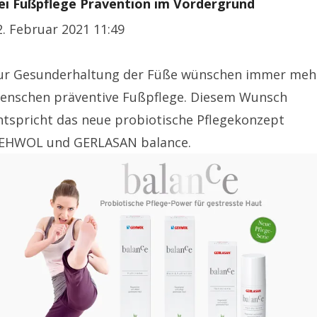
ei Fußpflege Prävention im Vordergrund
2. Februar 2021 11:49
ur Gesunderhaltung der Füße wünschen immer meh
enschen präventive Fußpflege. Diesem Wunsch
ntspricht das neue probiotische Pflegekonzept
EHWOL und GERLASAN balance.