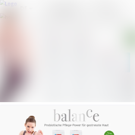
Neueste
Im Newsroom suchen
Meldungen
Alle
Folgen
Nicht mehr
folgen
Meldungen
Mediengalerie
Kontakt