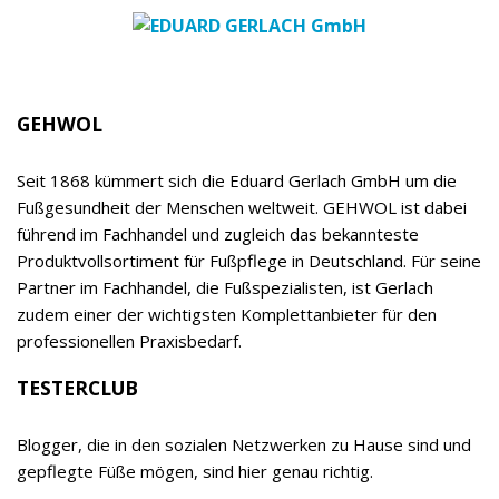
im kosmetischen und podologischen Fachhandel
sowie in Apotheken, aber auch Instrumente,
Hygienebedarf und Großtechnik zur Ausstattung
von Fußpflege- und Podologie-Praxen sowie
Kosmetikinstituten. Das breite Sortiment ist neben
EDUARD GERLACH GmbH
der Spezialisierung auf den Fuß, der hohen, auf
eigener Forschung und Entwicklung basierenden
Qualität und dem klaren Vorrang der Wirksamkeit
vor allen anderen Produkteigenschaften ein
relevanter Begeisterungstreiber sowohl für
Empfehler als auch Verbraucher. Das Unternehmen
wird inzwischen bereits in 7. Generation von Timor
Gerlach-von Waldthausen geführt.