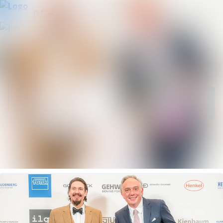
Neueste
Im Newsroom suchen
Meldungen
Alle
Folgen
Nicht mehr
folgen
Meldungen
Mediengalerie
Kontakt