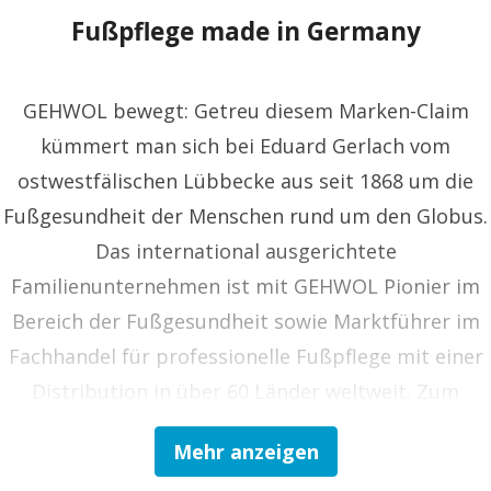
Fußpflege made in Germany
GEHWOL bewegt: Getreu diesem Marken-Claim
kümmert man sich bei Eduard Gerlach vom
ostwestfälischen Lübbecke aus seit 1868 um die
Fußgesundheit der Menschen rund um den Globus.
Das international ausgerichtete
Familienunternehmen ist mit GEHWOL Pionier im
Bereich der Fußgesundheit sowie Marktführer im
Fachhandel für professionelle Fußpflege mit einer
Distribution in über 60 Länder weltweit. Zum
Vollsortiment gehören Kosmetika,
Mehr anzeigen
Medizinprodukte und Arzneimittel zur Fußpflege