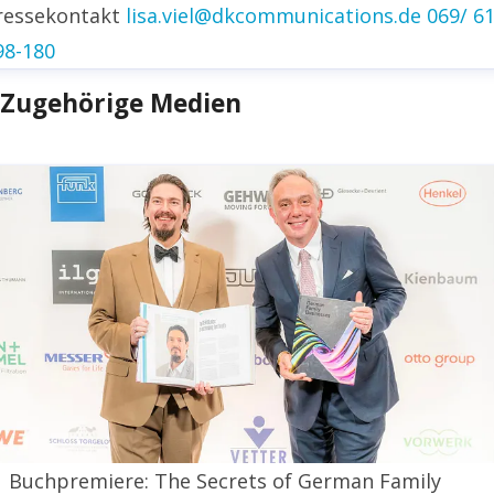
ressekontakt
lisa.viel@dkcommunications.de
069/ 6
inkedin
98-180
Zugehörige Medien
Buchpremiere: The Secrets of German Family