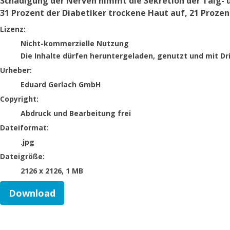
Schädigung der Nerven nimmt die Sekretion der Talg- 
31 Prozent der Diabetiker trockene Haut auf, 21 Proze
Eduard Gerlach GmbH
Lizenz:
Nicht-kommerzielle Nutzung
Die Inhalte dürfen heruntergeladen, genutzt und mit Dr
Urheber:
Eduard Gerlach GmbH
Copyright:
Abdruck und Bearbeitung frei
Dateiformat:
.jpg
Dateigröße:
2126 x 2126, 1 MB
Download