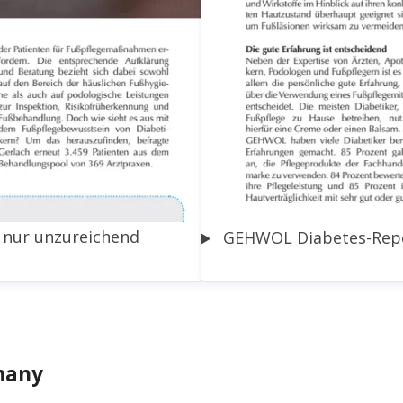
gehwol.de
+49 5741 330
 nur unzureichend
GEHWOL Diabetes-Repor
many