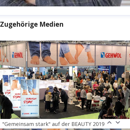
irk Fischer
Zugehörige Medien
ressekontakt
Head of Public Relations
irk.fischer@gehwol.de
+49 5741 330 248
inkedin
"Gemeinsam stark" auf der BEAUTY 2019