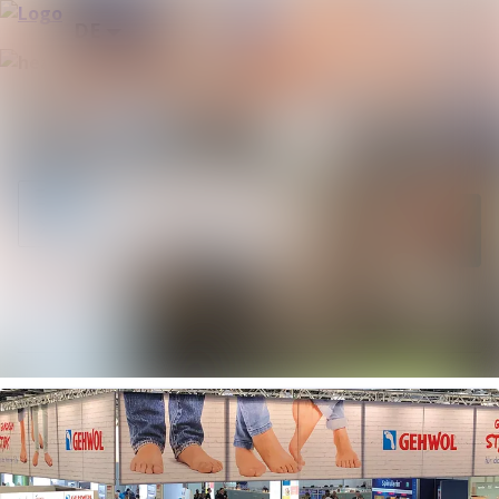
Neueste
Im Newsroom suchen
Meldungen
Alle
Folgen
Nicht mehr
folgen
Meldungen
Mediengalerie
Kontakt