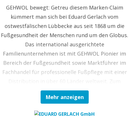
GEHWOL bewegt: Getreu diesem Marken-Claim
kümmert man sich bei Eduard Gerlach vom
ostwestfälischen Lübbecke aus seit 1868 um die
Fußgesundheit der Menschen rund um den Globus.
Das international ausgerichtete
Familienunternehmen ist mit GEHWOL Pionier im
Bereich der Fußgesundheit sowie Marktführer im
Fachhandel für professionelle Fußpflege mit einer
Distribution in über 60 Länder weltweit. Zum
Vollsortiment gehören Kosmetika,
Mehr anzeigen
Medizinprodukte und Arzneimittel zur Fußpflege
im kosmetischen und podologischen Fachhandel
sowie in Apotheken, aber auch Instrumente,
Hygienebedarf und Großtechnik zur Ausstattung