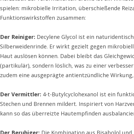
spielen: mikrobielle Irritation, überschießende Rei
Funktionswirkstoffen zusammen:
Der Reiniger:
Decylene Glycol ist ein naturidentisc
Silberweidenrinde. Er wirkt gezielt gegen mikrobie
Haut auslösen können. Dabei bleibt das Gleichgewich
(partikulär), sondern löslich, was zu einer verbess
zudem eine ausgeprägte antientzündliche Wirkung, 
Der Vermittler:
4-t-Butylcyclohexanol ist ein funkt
Stechen und Brennen mildert. Inspiriert von Harzver
kann so das überreizte Hautempfinden ausbalanciere
Der Beruhiger:
Die Kombination aus Bisabolol und 