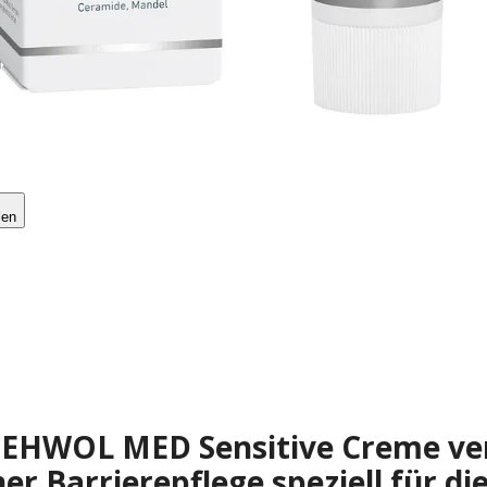
len
GEHWOL MED Sensitive Creme ver
r Barrierepflege speziell für di