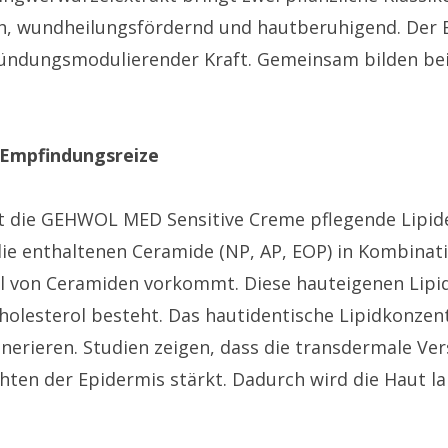
ch, wundheilungsfördernd und hautberuhigend. Der E
zündungsmodulierender Kraft. Gemeinsam bilden bei
 Empfindungsreize
ie GEHWOL MED Sensitive Creme pflegende Lipide, 
ie enthaltenen Ceramide (NP, AP, EOP) in Kombinat
il von Ceramiden vorkommt. Diese hauteigenen Lipids
holesterol besteht. Das hautidentische Lipidkonzent
enerieren. Studien zeigen, dass die transdermale V
chten der Epidermis stärkt. Dadurch wird die Haut l