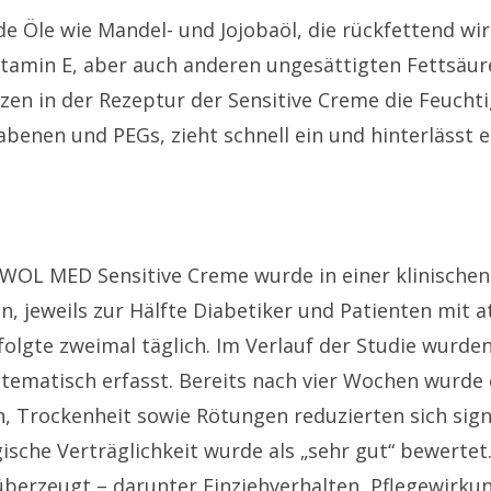
e Öle wie Mandel- und Jojobaöl, die rückfettend wi
Vitamin E, aber auch anderen ungesättigten Fettsäur
zen in der Rezeptur der Sensitive Creme die Feuchti
arabenen und PEGs, zieht schnell ein und hinterläss
EHWOL MED Sensitive Creme wurde in einer klinisc
, jeweils zur Hälfte Diabetiker und Patienten mit 
olgte zweimal täglich. Im Verlauf der Studie wurd
tematisch erfasst. Bereits nach vier Wochen wurde
Trockenheit sowie Rötungen reduzierten sich signif
che Verträglichkeit wurde als „sehr gut“ bewertet.
berzeugt – darunter Einziehverhalten, Pflegewirku