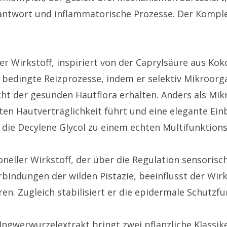
zantwort und inflammatorische Prozesse. Der Komplex
her Wirkstoff, inspiriert von der Caprylsäure aus Ko
ll bedingte Reizprozesse, indem er selektiv Mikroo
t der gesunden Hautflora erhalten. Anders als Mikro
erten Hautverträglichkeit führt und eine elegante Ei
die Decylene Glycol zu einem echten Multifunktion
ioneller Wirkstoff, der über die Regulation sensor
bindungen der wilden Pistazie, beeinflusst der Wirk
n. Zugleich stabilisiert er die epidermale Schutzfu
Ingwerwurzelextrakt bringt zwei pflanzliche Klassi