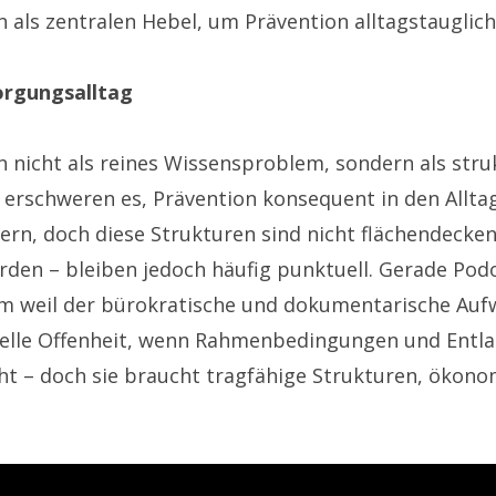
als zentralen Hebel, um Prävention alltagstauglic
orgungsalltag
n nicht als reines Wissensproblem, sondern als str
schweren es, Prävention konsequent in den Alltag z
hern, doch diese Strukturen sind nicht flächendec
werden – bleiben jedoch häufig punktuell. Gerade Po
llem weil der bürokratische und dokumentarische Au
nzipielle Offenheit, wenn Rahmenbedingungen und En
cht – doch sie braucht tragfähige Strukturen, ökon