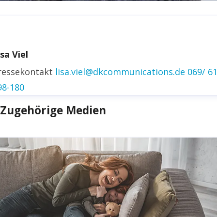
irk Fischer
ressekontakt
Head of Public Relations
isa Viel
irk.fischer@gehwol.de
+49 5741 330 248
ressekontakt
lisa.viel@dkcommunications.de
069/ 6
inkedin
98-180
Zugehörige Medien