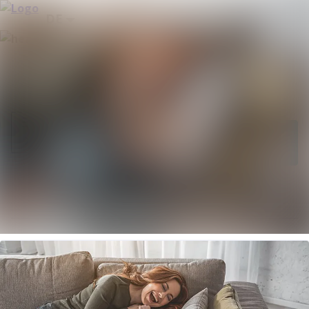
Neueste
Im Newsroom suchen
Meldungen
Alle
Folgen
Nicht mehr
folgen
Meldungen
Mediengalerie
Kontakt