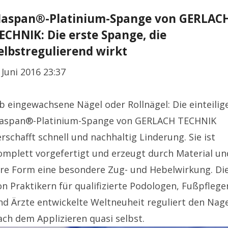
aspan®-Platinium-Spange von GERLAC
ECHNIK: Die erste Spange, die
elbstregulierend wirkt
. Juni 2016 23:37
b eingewachsene Nägel oder Rollnägel: Die einteilig
aspan®-Platinium-Spange von GERLACH TECHNIK
erschafft schnell und nachhaltig Linderung. Sie ist
omplett vorgefertigt und erzeugt durch Material un
hre Form eine besondere Zug- und Hebelwirkung. Di
on Praktikern für qualifizierte Podologen, Fußpflege
nd Ärzte entwickelte Weltneuheit reguliert den Nag
ach dem Applizieren quasi selbst.