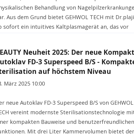
hysikalischen Behandlung von Nagelpilzerkrankung
ar. Aus dem Grund bietet GEHWOL TECH mit Dr.plaj
b sofort ein intuitives Kaltplasmagerät an, das vor
llem durch seine einfache Anwendung und hohe
irtschaftlichkeit überzeugt.
EAUTY Neuheit 2025: Der neue Kompakt
utoklav FD-3 Superspeed B/S - Kompakt
terilisation auf höchstem Niveau
8. März 2025 10:00
er neue Autoklav FD-3 Superspeed B/S von GEHWOL
ECH vereint modernste Sterilisationstechnologie mi
iner kompakten Bauweise und benutzerfreundliche
unktionen. Mit drei Liter Kammervolumen bietet de