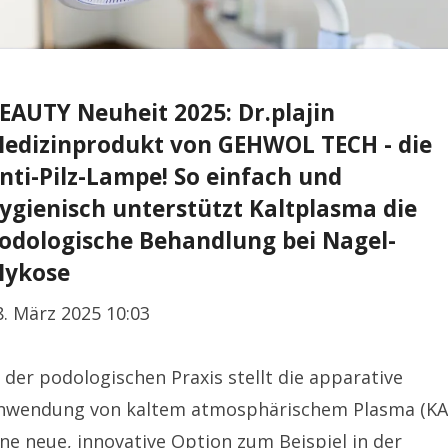
EAUTY Neuheit 2025: Dr.plajin
edizinprodukt von GEHWOL TECH - die
nti-Pilz-Lampe! So einfach und
ygienisch unterstützt Kaltplasma die
odologische Behandlung bei Nagel-
ykose
8. März 2025 10:03
n der podologischen Praxis stellt die apparative
nwendung von kaltem atmosphärischem Plasma (KA
ine neue, innovative Option zum Beispiel in der