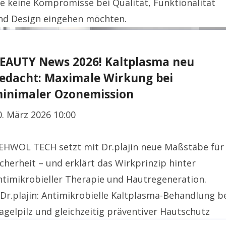
ie keine Kompromisse bei Qualität, Funktionalität
nd Design eingehen möchten.
EAUTY News 2026! Kaltplasma neu
edacht: Maximale Wirkung bei
inimaler Ozonemission
0. März 2026 10:00
EHWOL TECH setzt mit Dr.plajin neue Maßstäbe für
icherheit – und erklärt das Wirkprinzip hinter
ntimikrobieller Therapie und Hautregeneration.