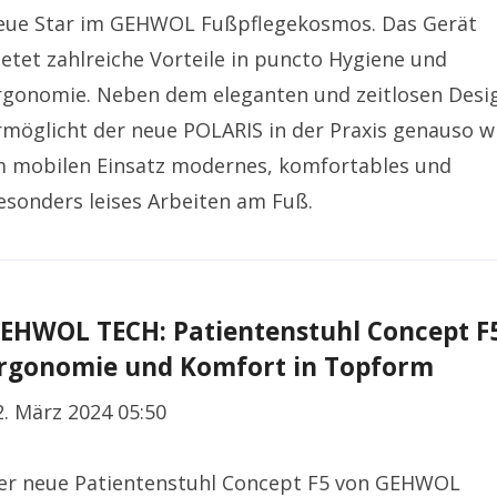
eue Star im GEHWOL Fußpflegekosmos. Das Gerät
ietet zahlreiche Vorteile in puncto Hygiene und
rgonomie. Neben dem eleganten und zeitlosen Desi
rmöglicht der neue POLARIS in der Praxis genauso w
m mobilen Einsatz modernes, komfortables und
esonders leises Arbeiten am Fuß.
EHWOL TECH: Patientenstuhl Concept F
rgonomie und Komfort in Topform
2. März 2024 05:50
er neue Patientenstuhl Concept F5 von GEHWOL